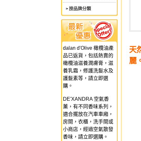
按品牌分類
>
dalan d'Olive 橄欖油產
天
品已返貨，包括熱賣的
麗
橄欖油滋養潤膚膏，滋
養乳霜，修護洗髮水及
護髮素等，請立即選
購。
DE'XANDRA 空氣香
薰，有不同香味系列，
適合擺放在汽車車廂，
房間，衣櫃，洗手間或
小商店，經過空氣散發
香味，請立即選購。