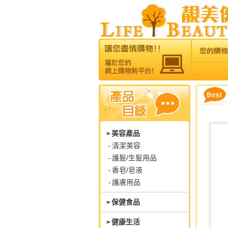
美容產品
>
清潔美容
-
護髮/生髮用品
-
香皂/皂液
-
護膚用品
-
保健食品
>
健康生活
>