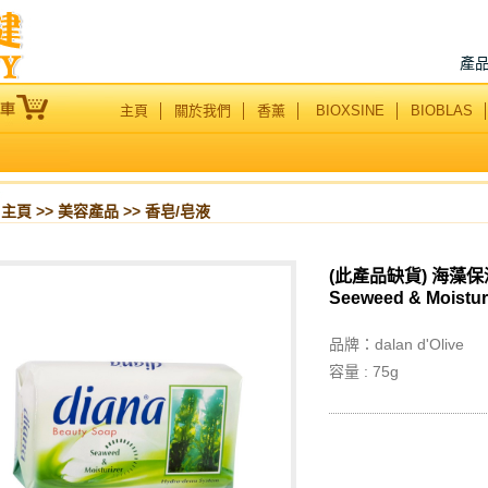
產
主頁
│
關於我們
│
香薰
│
BIOXSINE
│
BIOBLAS
主頁
>>
美容產品
>> 香皂/皂液
(此產品缺貨) 海藻
Seeweed & Moistur
品牌：
dalan d'Olive
容量 : 75g