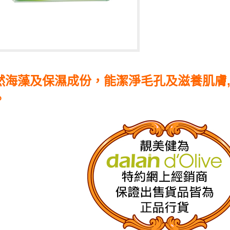
香皂/皂液
22
靚美健
歡迎訂
然海藻及保濕成份，能潔淨毛孔及滋養肌膚,
。