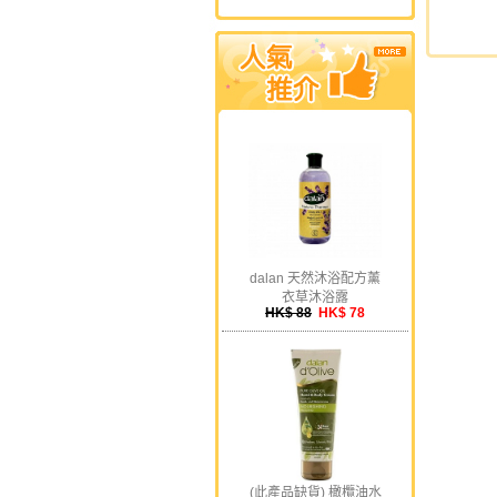
dalan 天然沐浴配方薰
衣草沐浴露
HK$ 88
HK$ 78
(此產品缺貨) 橄欖油水