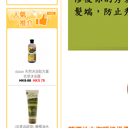
dalan 天然沐浴配方薰
衣草沐浴露
HK$ 88
HK$ 78
(此產品缺貨) 橄欖油水