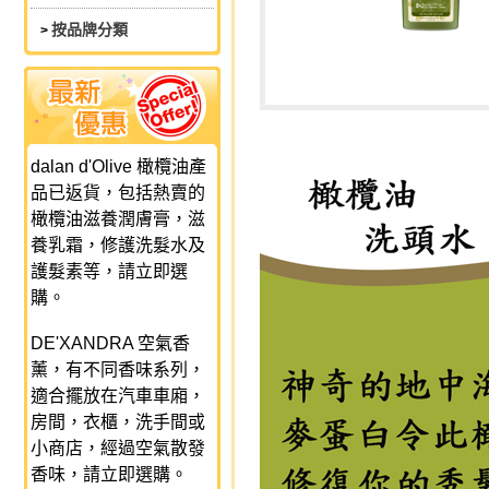
按品牌分類
>
dalan d'Olive 橄欖油產
品已返貨，包括熱賣的
橄欖油滋養潤膚膏，滋
養乳霜，修護洗髮水及
護髮素等，請立即選
購。
DE'XANDRA 空氣香
薰，有不同香味系列，
適合擺放在汽車車廂，
房間，衣櫃，洗手間或
小商店，經過空氣散發
香味，請立即選購。