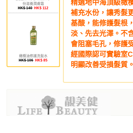
精選地中海頂級橄
份滋養潤膚霜
HK$ 140
HK$ 112
補充水份，讓秀髮
基酸，能修護髮根
淡、先去光澤。不含P
會阻塞毛孔，修護
經國際認可實驗室C
橄欖油修護洗髮水
HK$ 106
HK$ 85
明顯改善受損髮質。