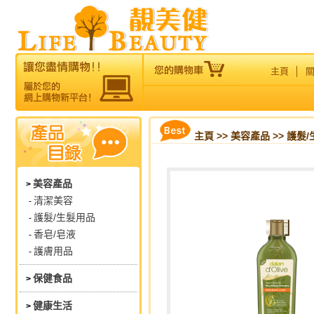
主頁
│
主頁
>>
美容產品
>> 護髮
美容產品
>
清潔美容
-
護髮/生髮用品
-
香皂/皂液
-
護膚用品
-
保健食品
>
健康生活
>