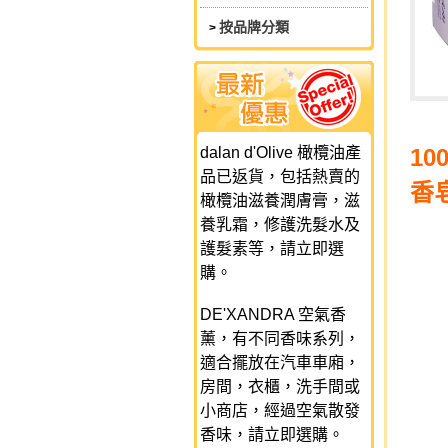
按品牌分類
>
dalan d'Olive 橄欖油產
1
品已返貨，包括熱賣的
香
橄欖油滋養潤膚膏，滋
養乳霜，修護洗髮水及
護髮素等，請立即選
購。
DE'XANDRA 空氣香
薰，有不同香味系列，
適合擺放在汽車車廂，
房間，衣櫃，洗手間或
小商店，經過空氣散發
香味，請立即選購。