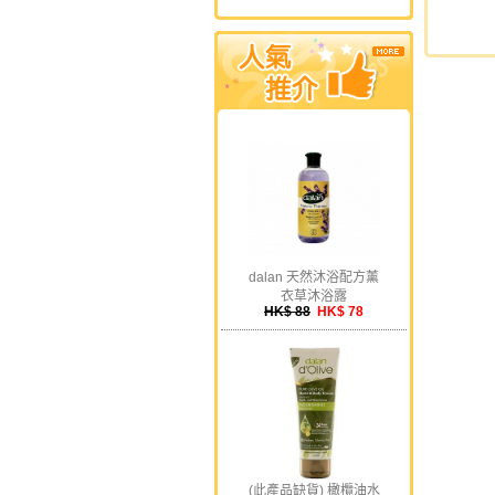
dalan 天然沐浴配方薰
衣草沐浴露
HK$ 88
HK$ 78
(此產品缺貨) 橄欖油水