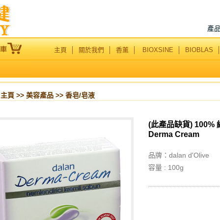
產
主頁
│
關於我們
│
香薰
│
BIOXSINE
│
BIOBLAS
主頁
>>
美容產品
>> 香皂/皂液
(此產品缺貨) 100
Derma Cream
品牌：
dalan d'Olive
容量 : 100g