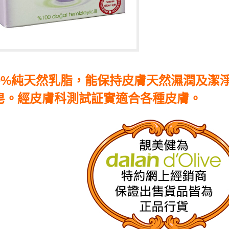
香皂/皂液
30
靚美健
歡迎訂
00%純天然乳脂，能保持皮膚天然濕潤及潔
皂。經皮膚科測試証實適合各種皮膚。