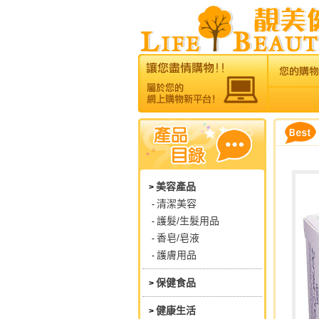
美容產品
>
清潔美容
-
護髮/生髮用品
-
香皂/皂液
-
護膚用品
-
保健食品
>
健康生活
>