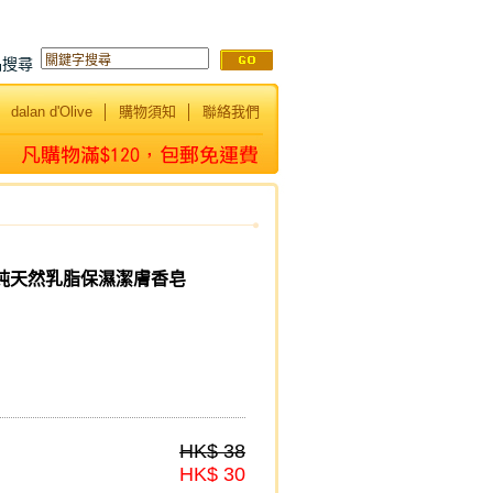
品搜尋
│
dalan d'Olive
│
購物須知
│
聯絡我們
% 純天然乳脂保濕潔膚香皂
HK$ 38
HK$ 30