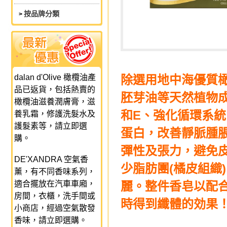
按品牌分類
>
dalan d'Olive 橄欖油產
除選用地中海優質
品已返貨，包括熱賣的
胚芽油等天然植物
橄欖油滋養潤膚膏，滋
和E、強化循環系
養乳霜，修護洗髮水及
護髮素等，請立即選
蛋白，改善靜脈腫
購。
彈性及張力，避免
DE'XANDRA 空氣香
少脂肪團(橘皮組織
薰，有不同香味系列，
適合擺放在汽車車廂，
麗。整件香皂以配
房間，衣櫃，洗手間或
時得到纖體的効果
小商店，經過空氣散發
香味，請立即選購。