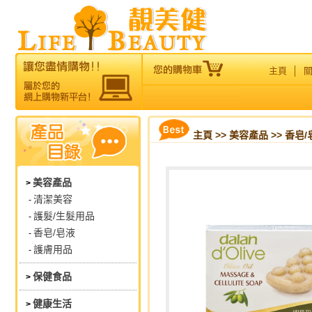
主頁
│
主頁
>>
美容產品
>> 香皂/
美容產品
>
清潔美容
-
護髮/生髮用品
-
香皂/皂液
-
護膚用品
-
保健食品
>
健康生活
>