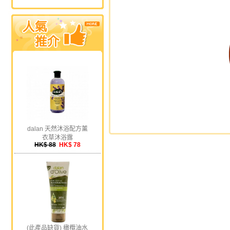
dalan 天然沐浴配方薰
衣草沐浴露
HK$ 88
HK$ 78
(此產品缺貨) 橄欖油水