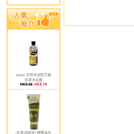
dalan 天然沐浴配方薰
衣草沐浴露
HK$ 88
HK$ 78
(此產品缺貨) 橄欖油水