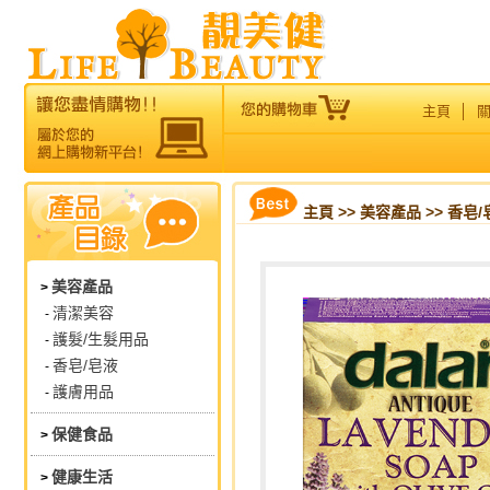
主頁
│
主頁
>>
美容產品
>> 香皂/
美容產品
>
清潔美容
-
護髮/生髮用品
-
香皂/皂液
-
護膚用品
-
保健食品
>
健康生活
>