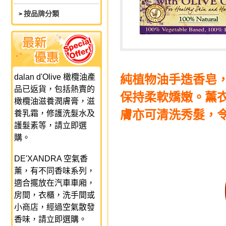
按品牌分類
>
dalan d'Olive 橄欖油產
純植物油手造香皂
品已返貨，包括熱賣的
保持柔軟嬌嫩。薰
橄欖油滋養潤膚膏，滋
膚亦可清洗秀髮，
養乳霜，修護洗髮水及
護髮素等，請立即選
購。
DE'XANDRA 空氣香
薰，有不同香味系列，
適合擺放在汽車車廂，
房間，衣櫃，洗手間或
小商店，經過空氣散發
香味，請立即選購。