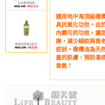
份滋養潤膚霜
HK$ 140
HK$ 112
選用地中海頂級橄
具抗氧化功効。由
內髒污的功效。讓
謝，減少細紋與衰
橄欖油修護洗髮水
HK$ 106
HK$ 85
症狀。橄欖油為天
童的肌膚，預防濕
香氣！