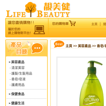
主頁
│
主頁
>>
美容產品
>> 香皂/
美容產品
>
清潔美容
-
護髮/生髮用品
-
香皂/皂液
-
護膚用品
-
保健食品
>
健康生活
>