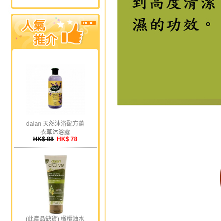
dalan 天然沐浴配方薰
衣草沐浴露
HK$ 88
HK$ 78
(此產品缺貨) 橄欖油水