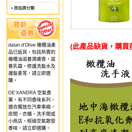
按品牌分類
>
dalan d'Olive 橄欖油產
(此產品缺貨，購買
品已返貨，包括熱賣的
橄欖油滋養潤膚膏，滋
養乳霜，修護洗髮水及
護髮素等，請立即選
購。
DE'XANDRA 空氣香
薰，有不同香味系列，
適合擺放在汽車車廂，
房間，衣櫃，洗手間或
小商店，經過空氣散發
香味，請立即選購。